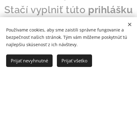
Stačí vyplniť túto
prihlášku
a doručiť ju osobne alebo
Používame cookies, aby sme zaistili správne fungovanie a
e-mailom. Budeme sa na
bezpečnosť našich stránok. Tým vám môžeme poskytnúť tú
najlepšiu skúsenosť z ich návštevy.
vás tešiť!
Prijať nevyhnutné
Prijať všetko
PRIHLÁŠKA.docx
SÚHLAS SO SPRACOVANÍM ÚDAJOV