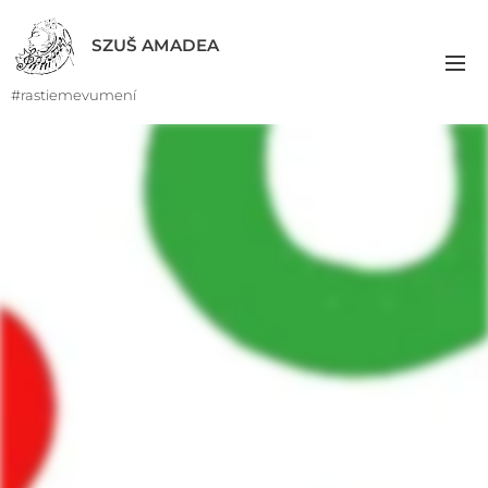
SZUŠ AMADEA
#rastiemevumení