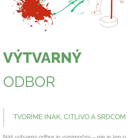
VÝTVARNÝ
ODBOR
TVORÍME INAK, CITLIVO A SRDCOM
Náš výtvarný odbor je výnimočný – nie je len o