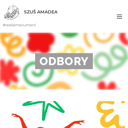
SZUŠ AMADEA
#rastiemevumení
ODBORY